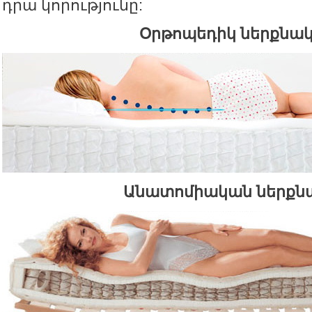
դրա կորությունը:
Օրթոպեդիկ ներքնա
Անատոմիական ներքն