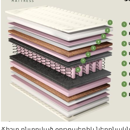
Ճիշտ ընտրված օրթոպեդիկ ներքնակն 