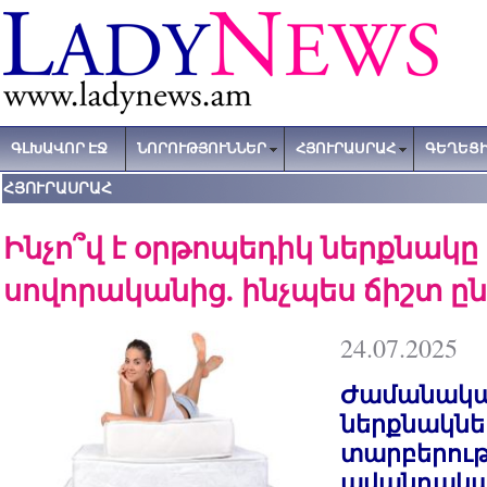
ԳԼԽԱՎՈՐ ԷՋ
ՆՈՐՈՒԹՅՈՒՆՆԵՐ
ՀՅՈՒՐԱՍՐԱՀ
ԳԵՂԵՑԻ
ՀՅՈՒՐԱՍՐԱՀ
Ինչո՞վ է օրթոպեդիկ ներքնակ
սովորականից. ինչպես ճիշտ ը
24.07.2025
Ժամանակա
ներքնակներ
տարբերութ
ավանդական