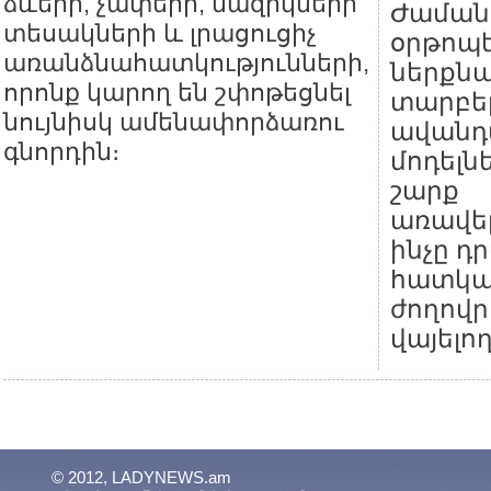
ձևերի, չափերի, մազիկների
Ժաման
տեսակների և լրացուցիչ
օրթոպ
առանձնահատկությունների,
ներքնա
որոնք կարող են շփոթեցնել
տարբեր
նույնիսկ ամենափորձառու
ավանդ
գնորդին։
մոդելնե
շարք
առավել
ինչը դ
հատկ
ժողովր
վայելող
© 2012, LADYNEWS.am