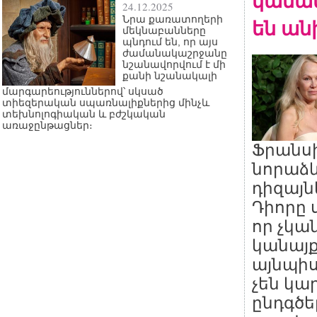
կանան
24.12.2025
Նրա քառատողերի
են ան
մեկնաբանները
պնդում են, որ այս
ժամանակաշրջանը
նշանավորվում է մի
քանի նշանակալի
մարգարեություններով՝ սկսած
տիեզերական սպառնալիքներից մինչև
տեխնոլոգիական և բժշկական
առաջընթացներ։
Ֆրանս
նորաձև
դիզայն
Դիորը ս
որ չկա
կանայք
այնպիս
չեն կա
ընդգծե