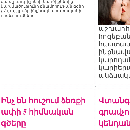
վախը և ուրիշների կարծիքներից
կախվածությունը բնավորության գծեր
չեն, այլ ցածր ինքնագնահատականի
դրսևորումներ։
աշխարհ
հոգեբան
հաստատե
ինքնավս
կարողան
կարիերա
անձնակա
Ինչ են հուշում ձեռքի
Վտանգ
ափի 5 հիմնական
գրավչու
գծերը
կենդան