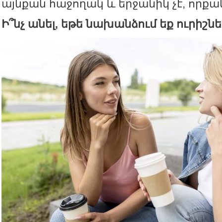
այնքան հաջողակ և երջանիկ չէ, որքան
Ի՞նչ անել, եթե նախանձում եք ուրիշն