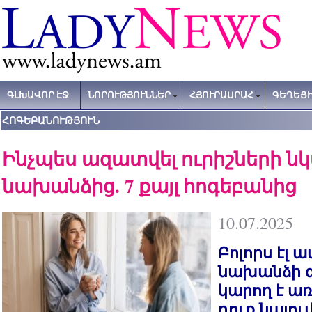
ԳԼԽԱՎՈՐ ԷՋ
ՆՈՐՈՒԹՅՈՒՆՆԵՐ
ՀՅՈՒՐԱՍՐԱՀ
ԳԵՂԵՑԻ
ՀՈԳԵԲԱՆՈՒԹՅՈՒՆ
Ինչպես ազատվել ուրիշների 
նախանձից. 7 քայլ հոգեբանից
10.07.2025
Բոլորս էլ ա
նախանձի զ
կարող է ա
դուք նայում