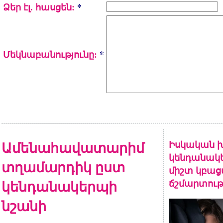
Ձեր էլ. հասցեն:
*
Մեկնաբանությունը:
*
Ամենահավատարիմ
Իսկական խ
կենդանակե
տղամարդիկ ըստ
միշտ կբա
կենդանակերպի
ճշմարտութ
նշանի