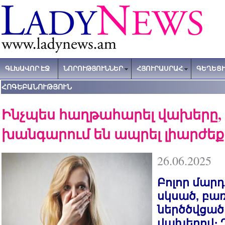
ԳԼԽԱՎՈՐ ԷՋ
ՆՈՐՈՒԹՅՈՒՆՆԵՐ
ՀՅՈՒՐԱՍՐԱՀ
ԳԵՂԵՑԻ
ՀՈԳԵԲԱՆՈՒԹՅՈՒՆ
Ինչպես հաղթահարել վախերը, 
խանգարում են ապրել լիարժեք
26.06.2025
Բոլոր մարդ
սկսած, բա
ներծծվցած
վախերով։ 