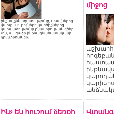
միջոց
ինքնաքննադատությունը, սխալներից
վախը և ուրիշների կարծիքներից
կախվածությունը բնավորության գծեր
չեն, այլ ցածր ինքնագնահատականի
դրսևորումներ։
աշխարհ
հոգեբան
հաստատե
ինքնավս
կարողան
կարիերա
անձնակա
Ինչ են հուշում ձեռքի
Վտանգ