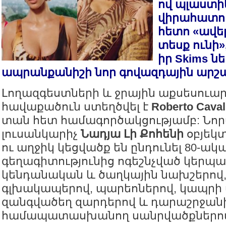
ով պլաստի
վիրահատու
հետո «ավե
տեսք ունի»
իր Skims 
ապրանքանիշի նոր գովազդային արշա
Լողազգեստների և ջրային աքսեսուա
հավաքածուն ստեղծվել է
Roberto Caval
տան հետ համագործակցությամբ: Նո
լուսանկարիչ
Նադյա Լի Քոհենի
օբյեկտ
ու աղջիկ կեցվածք են ընդունել 80-ակ
գեղագիտությունից ոգեշնչված կերպա
կենդանական և ծաղկային նախշերով,
գլխակապերով, պարեոներով, կապրի
զանգվածեղ զարդերով և դարաշրջան
համապատասխանող սանրվածքներո