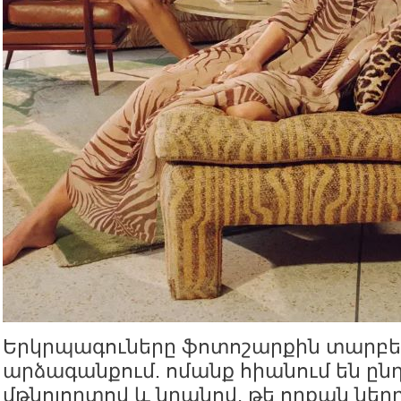
Երկրպագուները ֆոտոշարքին տարբե
արձագանքում. ոմանք հիանում են ըն
մթնոլորտով և նրանով, թե որքան ներ