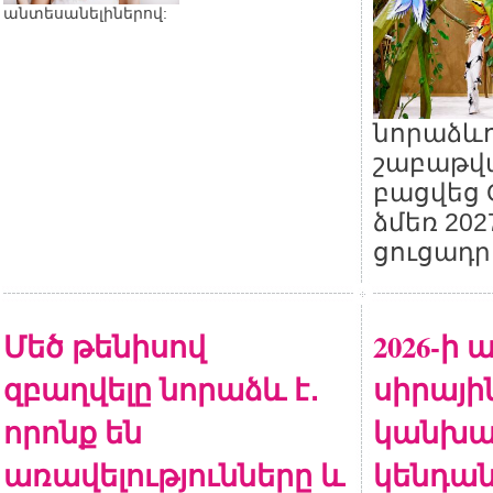
անտեսանելիներով:
նորաձևո
շաբաթվա
բացվեց C
ձմեռ 20
ցուցադր
Մեծ թենիսով
2026-ի
զբաղվելը նորաձև է․
սիրայի
որոնք են
կանխա
առավելությունները և
կենդա