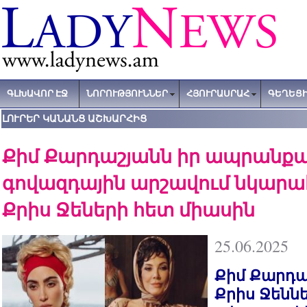
ԳԼԽԱՎՈՐ ԷՋ
ՆՈՐՈՒԹՅՈՒՆՆԵՐ
ՀՅՈՒՐԱՍՐԱՀ
ԳԵՂԵՑԻ
ԼՈՒՐԵՐ ԿԱՆԱՆՑ ԱՇԽԱՐՀԻՑ
Քիմ Քարդաշյանն իր ապրանքա
գովազդային արշավում նկարահ
Քրիս Ջեների հետ միասին
25.06.2025
Քիմ Քարդաշ
Քրիս Ջեննե