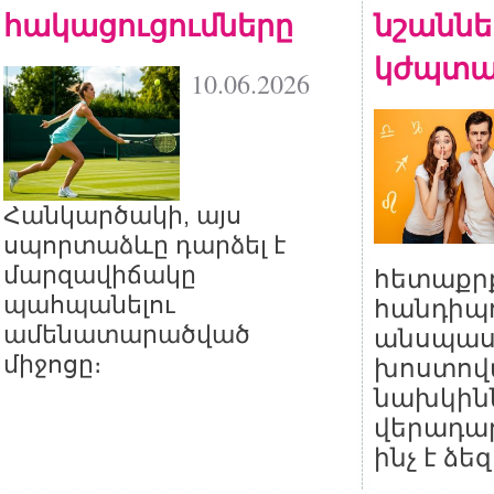
հակացուցումները
նշանն
կժպտ
10.06.2026
Հանկարծակի, այս
սպորտաձևը դարձել է
մարզավիճակը
հետաքր
պահպանելու
հանդիպո
ամենատարածված
անսպաս
միջոցը։
խոստովա
նախկին
վերադար
ինչ է ձե