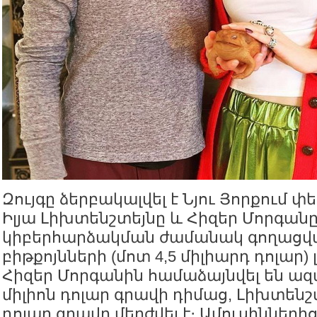
Զույգը ձերբակալվել է Նյու Յորքում փ
Իլյա Լիխտենշտեյնը և Հիզեր Մորգանը
կիբերհարձակման ժամանակ գողացված
բիթքոյնների (մոտ 4,5 միլիարդ դոլար)
Հիզեր Մորգանին համաձայնվել են ազ
միլիոն դոլար գրավի դիմաց, Լիխտենշտ
դոլար գրավը մերժվել է։ Ամուսինների