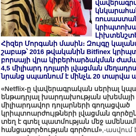
վավերագրա
կնկարահա
ռուսաստա
կրիպտոխա
Լիխտենշտեյ
Հիզեր Մորգանի մասին։ Զույգը կալանա
շաբաթ՝ 2016 թվականին Bitfinex կրիպ
բորսայի վրա կիբերհարձակման ժամ
4,5 միլիարդ դոլարի լվացման մեղադրա
նրանց սպառնում է մինչև 20 տարվա
«Netflix-ը վավերագրական սերիալ կ
ենթադրյալ խարդախության սխեմայի 
միլիարդավոր դոլարների գողացված
կրիպտոարժույթների լվացման գործըն
տեղ է գտել պատմության մեջ ամենա
հանցագործության գործում»
,-ասվում է