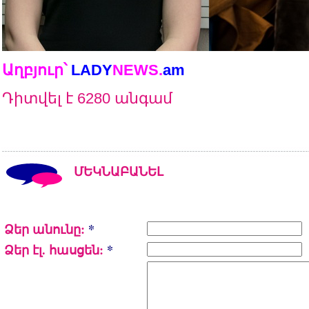
Աղբյուր՝
LADY
NEWS.
am
Դիտվել է 6280 անգամ
ՄԵԿՆԱԲԱՆԵԼ
Ձեր անունը:
*
Ձեր էլ. հասցեն:
*