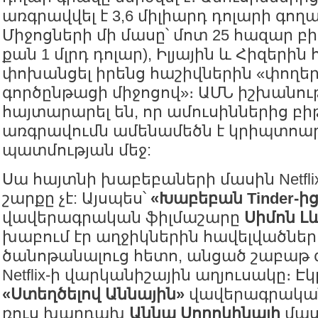
առգրավվել է 3,6 միլիարդ դոլարի գող
Միջոցների մի մասը՝ մոտ 25 հազար բի
քան 1 մլրդ դոլար), Իլյային և Հիզերին 
փոխանցել իրենց հաշիվներին «փողե
գործընթացի միջոցով»։ ԱՄՆ իշխանու
հայտարարել են, որ ամուսիններից բի
առգրավումն ամենամեծն է կրիպտոար
պատմության մեջ:
Սա հայտնի խաբեբաների մասին Netfli
շարքը չէ: Այսպես՝
«Խաբեբան Tinder-ից
վավերագրական ֆիլմաշարը
Սիմոն Լ
խաբում էր աղջիկներին հավելվածներ
ծանոթանալուց հետո, անցած շաբաթ 
Netflix-ի վարկանիշային աղյուսակը։ 
«Ստեղծելով Աննային»
վավերագրական
ռուս խարդախ
Աննա Սորոկինայի
մաս