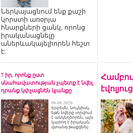
Ներկայացնում ենք քաշի
կորստի առօրյա
հնարքների ցանկ, որոնց
իրականացնելը
աներևակայելիորեն հեշտ
է:
7 իր, որոնք ըստ
Համբու
սնահավատության չպետք է նվել.
էվոլյու
դրանք կփչացնեն կյանքը
06.06.2026
Երբեմն, նույնիսկ,
եթե նվերը տրվում
է անկեղծորեն, այն
կարող է իրական
վտանգ թաքցնել։