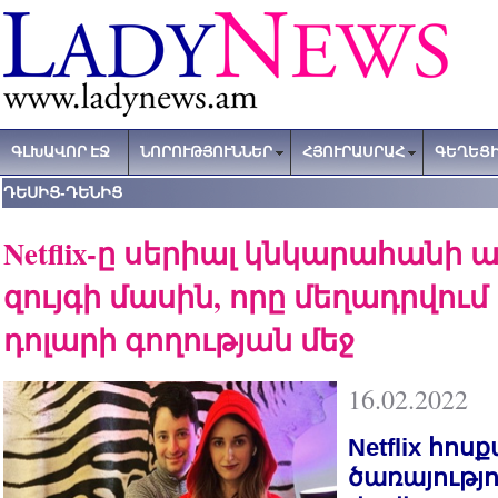
ԳԼԽԱՎՈՐ ԷՋ
ՆՈՐՈՒԹՅՈՒՆՆԵՐ
ՀՅՈՒՐԱՍՐԱՀ
ԳԵՂԵՑԻ
ԴԵՍԻՑ-ԴԵՆԻՑ
Netflix-ը սերիալ կնկարահանի
զույգի մասին, որը մեղադրվում է
դոլարի գողության մեջ
16.02.2022
Netflix հոս
ծառայությո