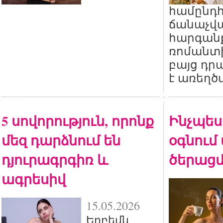
համընդ
ճանաչվա
հարգան
ռոմանտի
բայց դր
է առեղծ
5 սովորություն, որոնք
Ինչպես 
մեզ դարձնում են
օգնում
դյուրագրգիռ և
ծերացմ
ագրեսիվ
15.05.2026
Երբեմն