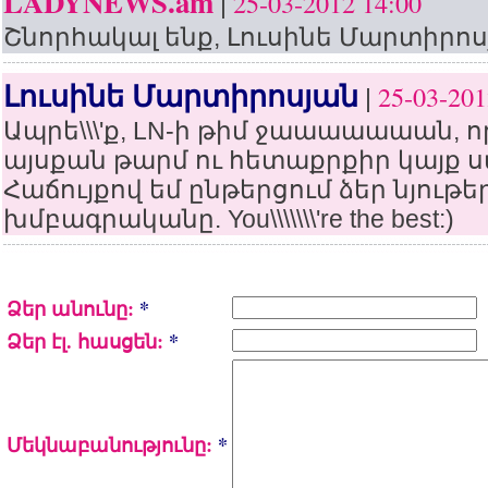
LADYNEWS.am
25-03-2012 14:00
|
Շնորհակալ ենք, Լուսինե Մարտիրոսյ
Լուսինե Մարտիրոսյան
25-03-201
|
Ապրե\\\'ք, LN-ի թիմ ջաաաաաաան, ո
այսքան թարմ ու հետաքրքիր կայք ս
Հաճույքով եմ ընթերցում ձեր նյութեր
խմբագրականը. You\\\\\\\'re the best:)
Ձեր անունը:
*
Ձեր էլ. հասցեն:
*
Մեկնաբանությունը:
*