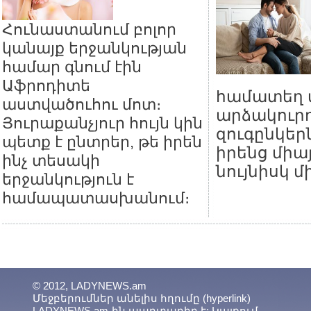
Հունաստանում բոլոր
կանայք երջանկության
համար գնում էին
Աֆրոդիտե
համատեղ տ
աստվածուհու մոտ։
արձակուրդ
Յուրաքանչյուր հույն կին
զուգընկեր
պետք է ընտրեր, թե իրեն
իրենց միա
ինչ տեսակի
նույնիսկ մ
երջանկություն է
համապատասխանում։
© 2012, LADYNEWS.am
Մեջբերումներ անելիս հղումը (hyperlink)
LADYNEWS.am-ին պարտադիր է: Կայքում