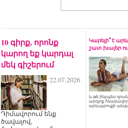
10 գիրք, որոնք
Կարելի՞ է արև
շատ խալեր ու
կարող եք կարդալ
մեկ գիշերում
22.07.2026
և թե ինչպես դրան
արդյոք հնարավոր
արևայրուքի անվ
Դիմավորում ենք
ծավալով,