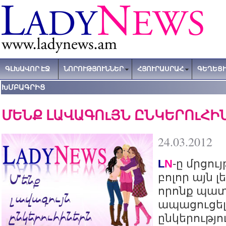
ԳԼԽԱՎՈՐ ԷՋ
ՆՈՐՈՒԹՅՈՒՆՆԵՐ
ՀՅՈՒՐԱՍՐԱՀ
ԳԵՂԵՑԻ
ԽՄԲԱԳՐԻՑ
ՄԵՆՔ ԼԱՎԱԳՈւՅՆ ԸՆԿԵՐՈւՀԻ
24.03.2012
L
N
-ը մրցու
բոլոր այն 
որոնք պա
ապացուցել
ընկերությ