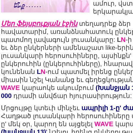
ամուր, վստ
երկարակյա
Մեր ֆեյսբուքյան էջին
տեղադրեք ձեր 
հավատարիմ, առանձնահատուկ ընկեր
պատմող լավագույն լուսանկարը:
L
N
-
եւ ձեր ընկերների ամենաշատ like-ե
լուսանկարի հերոսուհիները, այսինքն' 
ընկերուհին (ընկերուհիները), հնարավ
կունենան
L
N
-ում պատմել իրենց ընկե
միասին նշել Կանանց եւ գեղեցկությա
WAVE
կարաոկե ակումբում
(Խանջյան 
000
դրամի անվճար հյուրասիրություն
Մրցույթը կտեւի մինչեւ
ապրիլի 1-ը' ժա
Հաղթած լուսանկարի հերոսուհիները մ
ը' մեկ օր, կարող են այցելել
WAVE
կարա
(Խանջյան 13)
'
նշելու իրենց ընկերութ