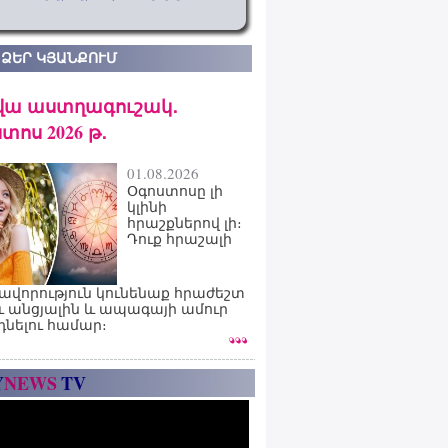
 ՁԵՐ ԿՅԱՆՔՈՒՄ
վա աստղագուշակ․
տոս 2026 թ․
01.08.2026
Օգոստոսը լի
կլինի
հրաշքներով լի։
Դուք հրաշալի
ավորություն կունենաք հրաժեշտ
ւ անցյալին և ապագայի ամուր
դնելու համար։
Y
NEWS
TV