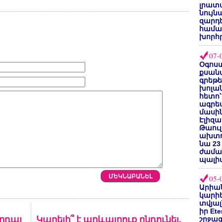
լրատվ
նույն
զարդե
համա
խորհ
07-
Օգոստ
քսանվ
գրեթ
խոլա
հետո՝
ագրե
մասին
Էլիզա
Թաուլ
ախտոր
նա 23
ժամա
պալի
05-
Արիա
կարիե
տվյալ
իր Et
արդալ
Կարելի՞ է արևայրուք ընդունել,
շրջա