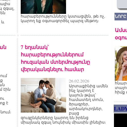
տալիս
 զգալ,
րեն
հարաբերությունները կստացվեն, թե ոչ,
ՆՈՐԸ
կարող եք օգտագործել պարզ մեթոդ։
 և
Ամս
օգոս
ան
7 եղանակ՝
հարաբերություններում
հուզական մտերմությունը
վերականգնելու համար
ում
յք
26.02.2026
հնար
ան
Արտաքինից ամեն
տալո
մ էին
ինչ կարող է
հիմք 
կայուն թվալ՝
ու
համատեղ տուն,
տք է
ծրագրեր,
LAD
արձակուրդներ,
նում։
բայց
զուգընկերները կարող են իրենց
միայնակ զգալ նույնիսկ միասին լինելիս։