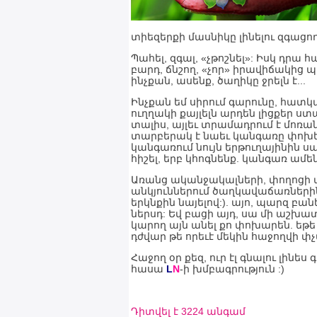
տիեզերքի մասնիկը լինելու զգացողո
Պահել, զգալ, «չթոշնել»: Իսկ դրա
բարդ, ճնշող, «չոր» իրավիճակից պ
ինչքան, ասենք, ծաղիկը ջրելն է...
Ինչքան եմ սիրում գարունը, հատկ
ուղղակի քայլելն արդեն լիցքեր ստ
տալիս, այլեւ տրամադրում է մոռ
տարբերակ է նաեւ կանգառը փոխելը
կանգառում նույն երթուղայինին սպ
հիշել, երբ կհոգնենք. կանգառ ամեն
Առանց ականջակալների, փողոցի աղ
անկյուններում ծաղկավաճառներին
երկնքին նայելով:). այո, պարզ բանե
ներսդ: Եվ բացի այդ, սա մի աշխատա
կարող այն անել քո փոխարեն. եթե
դժվար թե որեւէ մեկին հաջողվի փչ
Հաջող օր քեզ, ուր էլ գնալու լինե
հասա
L
N
-ի խմբագրություն :)
Դիտվել է 3224 անգամ