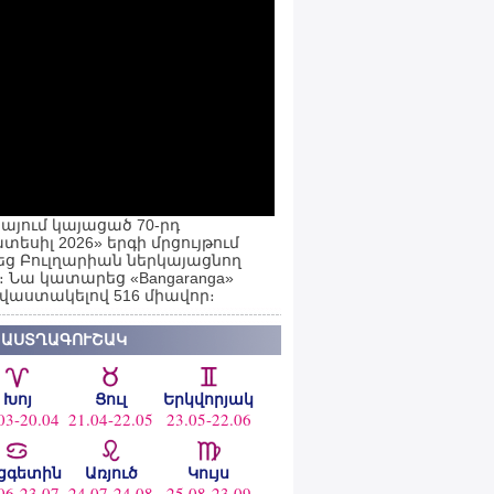
այում կայացած 70-րդ
տեսիլ 2026» երգի մրցույթում
ց Բուլղարիան ներկայացնող
ն։ Նա կատարեց «Bangaranga»
 վաստակելով 516 միավոր։
 ԱՍՏՂԱԳՈՒՇԱԿ
Խոյ
Ցուլ
Երկվորյակ
03-20.04
21.04-22.05
23.05-22.06
ցգետին
Առյուծ
Կույս
06-23.07
24.07-24.08
25.08-23.09