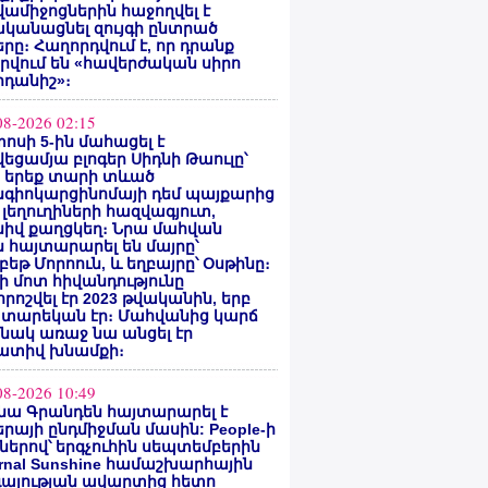
ամիջոցներին հաջողվել է
ականացնել զույգի ընտրած
րը։ Հաղորդվում է, որ դրանք
րվում են «հավերժական սիրո
րդանիշ»։
08-2026 02:15
ոսի 5-ին մահացել է
եցամյա բլոգեր Սիդնի Թաուլը՝
ե երեք տարի տևած
նգիոկարցինոմայի դեմ պայքարից
 լեղուղիների հազվագյուտ,
սիվ քաղցկեղ։ Նրա մահվան
 հայտարարել են մայրը՝
բեթ Մորոուն, և եղբայրը՝ Օսթինը։
ի մոտ հիվանդությունը
ոշվել էր 2023 թվականին, երբ
 տարեկան էր։ Մահվանից կարճ
նակ առաջ նա անցել էր
ատիվ խնամքի։
08-2026 10:49
նա Գրանդեն հայտարարել է
րայի ընդմիջման մասին: People-ի
ներով՝ երգչուհին սեպտեմբերին
ernal Sunshine համաշխարհային
գայության ավարտից հետո