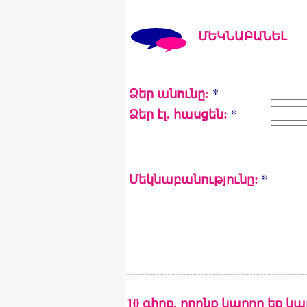
ՄԵԿՆԱԲԱՆԵԼ
Ձեր անունը:
*
Ձեր էլ. հասցեն:
*
Մեկնաբանությունը:
*
10 գիրք, որոնք կարող եք կ