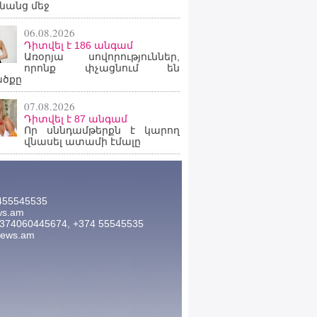
նանց մեջ
06.08.2026
Դիտվել է 186 անգամ
Առօրյա սովորություններ,
որոնք փչացնում են
ածքը
07.08.2026
Դիտվել է 87 անգամ
Որ սննդամթերքն է կարող
վնասել ատամի էմալը
455545535
ws.am
374060445674, +374 55545535
news.am