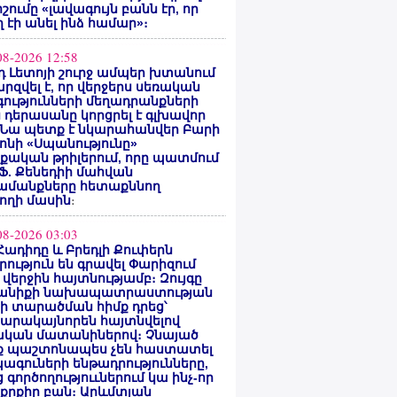
ոշումը «լավագույն բանն էր, որ
 էի անել ինձ համար»։
08-2026 12:58
 Լետոյի շուրջ ամպեր խտանում
արզվել է, որ վերջերս սեռական
ությունների մեղադրանքների
 դերասանը կորցրել է գլխավոր
 Նա պետք է նկարահանվեր Բարի
ոնի «Սպանությունը»
ական թրիլերում, որը պատմում
 Ֆ. Քենեդիի մահվան
ամանքները հետաքննող
ողի մասին
։
08-2026 03:03
Հադիդը և Բրեդլի Քուփերն
րություն են գրավել Փարիզում
 վերջին հայտնությամբ։ Զույգը
անիքի նախապատրաստության
րի տարածման հիմք դրեց՝
արակայնորեն հայտնվելով
նական մատանիներով։ Չնայած
ք պաշտոնապես չեն հաստատել
ագուների ենթադրությունները,
 գործողություւներում կա ինչ-որ
քրքիր բան։ Արևմտյան