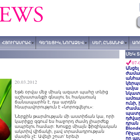
ՀՅՈՒՐԱՍՐԱՀ
ԳԵՂԵՑԻԿ, ՆՈՐԱՁԵՎ
ՍԵՐ, ԸՆՏԱՆԻՔ
ԱՌ
ՄԵԿ 
07-
Անցել
ժաման
անհա
20.03.2012
կերպ
ամյա
Եթե օրվա մեջ միակ ազատ պահը տնից
նկատե
աշխատանքի գնալու եւ հակառակ
ամռան
ճանապարհն է, դա արդեն
ունի,
հնարավորություն է «նորոգվելու»:
Ժամա
պատր
Ներքին թարմության մի աստիճան կա, որի
դժվար
կարիքը զգում ես հաջորդ ժամդ լիարժեք
դրան 
ապրելու համար: Խոսքը միայն ֆիզիկական
Blond
ակտիվ վիճակի, լավ տրամադրության
Ռիչա
մասին չէ: Ավելի շուտ' երեւի
որ պլ