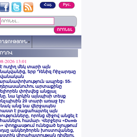
Հայ.
Рус.
ՈՂՋՈՒԹՅՈՒՆ
ՏՈՂՈՎ
08-2026 13:01
 է ուղիղ մեկ տարի այն
ակվանից, երբ Դենիզ Ռիչարդսը
վանական
արանափոխություն ապրեց։ 55-
 դերասանուհու արտաքինը
լիորեն փոխվեց անցյալ
ը. նա կրկին այնպիսի տեսք
 ինչպիսին 20 տարի առաջ էր։
նակ անց նա վերջապես
աստ է բացահայտել այն
ությունները, որոնց միջով անցել է
հասնելու համար։ Վերջերս «Dumb
e» փոդքասթում ունեցած ելույթում
րդսը անկեղծորեն խոստովանեց,
աստիկ վիրահատության դիմելու