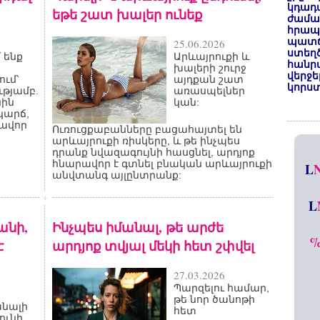
կդադա
եթե շատ խալեր ունեք
ժամա
հրապա
պատճ
25.06.2026
ստեղ
 ենք
Արևայրուքի և
հանրա
խալերի շուրջ
վերջե
ւմ՝
այդքան շատ
կորստ
թյամբ.
առասպելներ
նին
կան:
կարճ,
քավոր
Ուռուցքաբանները բացահայտել են
արևայրուքի ռիսկերը, և թե ինչպես
դրանք նվազագույնի հասցնել, արդյոք
հնարավոր է գտնել բնական արևայրուքի
L
անվտանգ այլընտրանք:
L
անի,
Ինչպես իմանալ, թե արժե
է
արդյոք տվյալ մեկի հետ շփվել
27.03.2026
Պարզելու համար,
թե նոր ծանոթի
անալի
հետ
ունի,