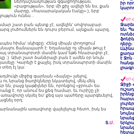
ներդաշնակության զգացողության,
իր որ
«բացության», երբ մի քիչ ավելի են ես, քան
կարող
մարդը, «հասարակական էակը»:), երբ
ւթյուն ունես...
07-
 համար շատ բան պետք չէ, ավելին' սովորաբար
Ջարեդ
արզ լուծումներն են դուրս բերում, այնքան պարզ,
են։ Պ
ոտնձգ
ֆոնին
ապես հիմա' սկիզբը: Հենց միայն փողոցում
դերը։
անալու ճանապարհ է: Եղանակը ոչ միայն թույլ է
Լևինս
անալ տրանսպորտի մասին կամ եթե հնարավոր չէ,
քաղաք
 :) Ախր շատ ձանձրալի բան է ամեն օր նույն
է Ջոն
ասելը: Կարելի է քայլել, իսկ տրանսպորտի մասին
հանգ
 տեղ էլ կա:
լրագր
մուկի միջից գարնան «ձայնը» լսելով,
07-
 ու նրանց ծաղիկները նկատելով, մեկ-մեկ
Ջիջի 
ր են, բայց կաթիլներ են, որոնցով «ջրում» ես
ուշադ
նք է, որ անում ես քեզ համար, եւ ուրիշը չի
իրենց
 առավոտը սկսել ես' քեզ այս պահերը պարգեւելով,
հարս
ացնել օրդ:
լուրե
հրապ
ս գարնանային առավոտը վայելելուց հետո, իսկ ես
նույ
նրան
Տ.
Մ.
երկրպ
նրանց
հետա