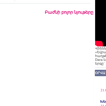
Բաժնի բոլոր նյութերը
Վիենն
«Եվրա
հաղթե
Dara-
երգը`
ՕՐՎԱ
21.
Խե
23.