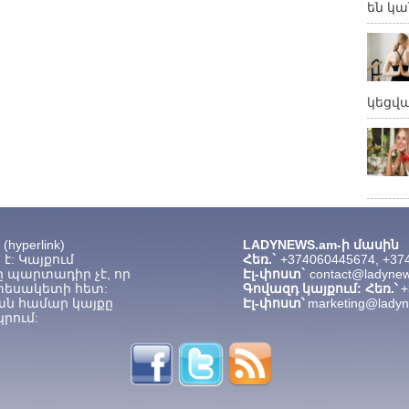
են կա
կեցվ
hyperlink)
LADYNEWS.am-ի մասին
է: Կայքում
Հեռ.`
+374060445674, +37
 պարտադիր չէ, որ
Էլ-փոստ`
contact@ladyne
տեսակետի հետ:
Գովազդ կայքում: Հեռ.՝
+
ան համար կայքը
Էլ-փոստ՝
marketing@lady
րում: