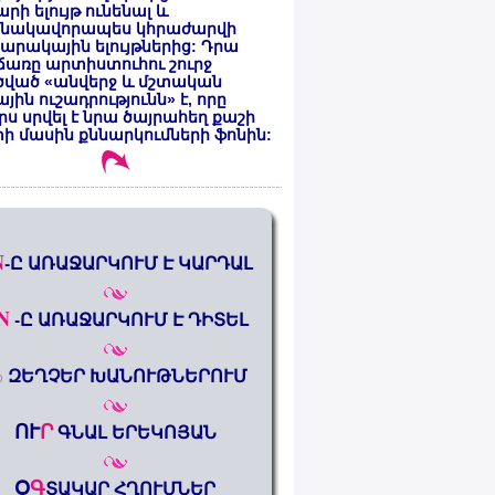
րի ելույթ ունենալ և
նակավորապես կհրաժարվի
րակային ելույթներից: Դրա
առը արտիստուհու շուրջ
ծված «անվերջ և մշտական
յին ուշադրությունն» է, որը
րս սրվել է նրա ծայրահեղ քաշի
ի մասին քննարկումների ֆոնին:
N
-Ը ԱՌԱՋԱՐԿՈՒՄ Է ԿԱՐԴԱԼ
N
-Ը ԱՌԱՋԱՐԿՈՒՄ Է ԴԻՏԵԼ
%
ԶԵՂՉԵՐ ԽԱՆՈՒԹՆԵՐՈՒՄ
ՈՒ
Ր
ԳՆԱԼ ԵՐԵԿՈՅԱՆ
Օ
Գ
ՏԱԿԱՐ ՀՂՈՒՄՆԵՐ