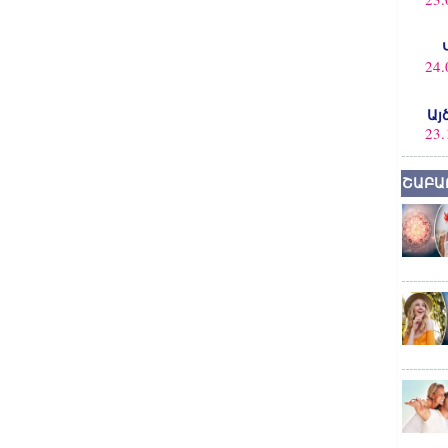
24.
Այ
23.
ՇԱԲԱ