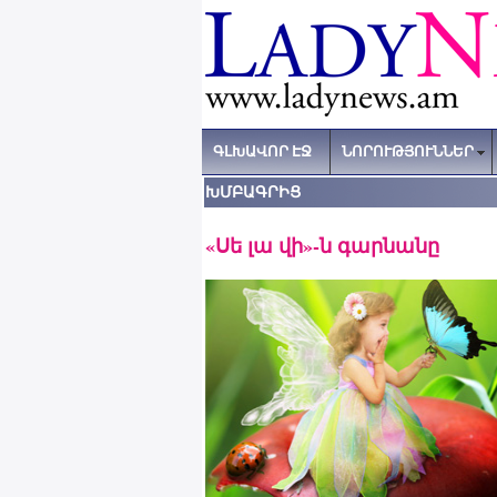
ԳԼԽԱՎՈՐ ԷՋ
ՆՈՐՈՒԹՅՈՒՆՆԵՐ
ԽՄԲԱԳՐԻՑ
«Սե լա վի»-ն գարնանը