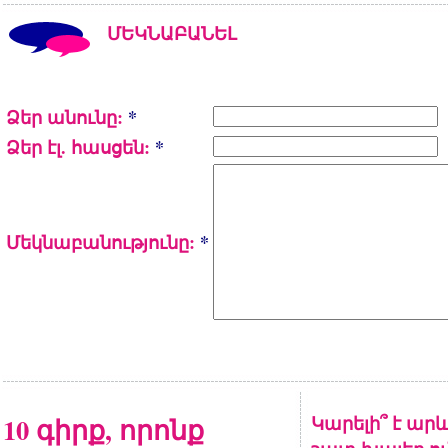
ՄԵԿՆԱԲԱՆԵԼ
Ձեր անունը:
*
Ձեր էլ. հասցեն:
*
Մեկնաբանությունը:
*
10 գիրք, որոնք
Կարելի՞ է արև