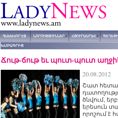
ԳԼԽԱՎՈՐ ԷՋ
ՆՈՐՈՒԹՅՈՒՆՆԵՐ
ՀՅՈՒՐԱՍՐԱՀ
ԳԵՂԵՑԻ
ԽՄԲԱԳՐԻՑ
Ճութ-ճութ եւ պուտ-պուտ աղջ
20.08.2012
Շատ հետա
դատողությ
ծնվում, եր
երեսուն տ
որոշում է 