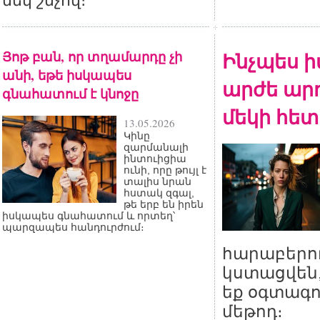
մեկ շնչով։
Յոթ բան, որ տղամարդը չի
Ինչպես ի
անի, եթե իսկապես
արժե արդ
գնահատում է կնոջը
մեկի հետ
13.05.2026
Կինը
զարմանալի
ինտուիցիա
ունի, որը թույլ է
տալիս նրան
հստակ զգալ,
թե երբ են իրեն
իսկապես գնահատում և որտեղ՝
պարզապես հանդուրժում։
հարաբերու
կստացվեն,
եք օգտագո
մեթոդ։