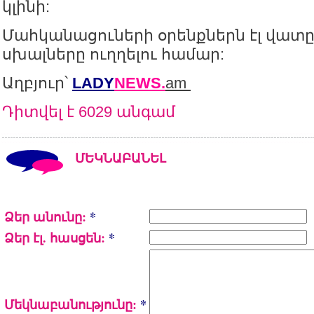
կլինի:
Մահկանացուների օրենքներն էլ վատը 
սխալները ուղղելու համար:
Աղբյուր՝
LADY
NEWS.
am
Դիտվել է 6029 անգամ
ՄԵԿՆԱԲԱՆԵԼ
Ձեր անունը:
*
Ձեր էլ. հասցեն:
*
Մեկնաբանությունը:
*