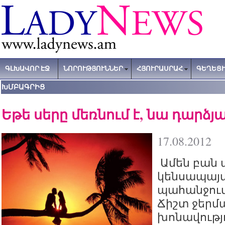
ԳԼԽԱՎՈՐ ԷՋ
ՆՈՐՈՒԹՅՈՒՆՆԵՐ
ՀՅՈՒՐԱՍՐԱՀ
ԳԵՂԵՑԻ
ԽՄԲԱԳՐԻՑ
Եթե սերը մեռնում է, նա դարձյա
17.08.2012
Ամեն բան ա
կենսապայմ
պահանջում,
Ճիշտ ջերմ
խոնավությո