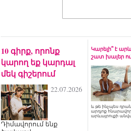
10 գիրք, որոնք
Կարելի՞ է արև
շատ խալեր ու
կարող եք կարդալ
մեկ գիշերում
22.07.2026
և թե ինչպես դրան
արդյոք հնարավոր
արևայրուքի անվ
Դիմավորում ենք