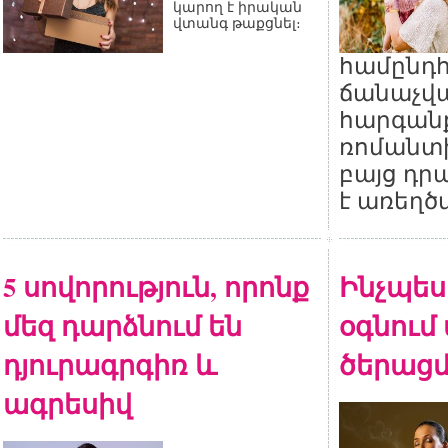
կարող է իրական
վտանգ թաքցնել։
համընդ
ճանաչվա
հարգան
ռոմանտի
բայց դր
է առեղծ
5 սովորություն, որոնք
Ինչպես 
մեզ դարձնում են
օգնում
դյուրագրգիռ և
ծերացմ
ագրեսիվ