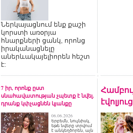
Ներկայացնում ենք քաշի
կորստի առօրյա
հնարքների ցանկ, որոնց
իրականացնելը
աներևակայելիորեն հեշտ
է:
7 իր, որոնք ըստ
Համբու
սնահավատության չպետք է նվել.
էվոլյու
դրանք կփչացնեն կյանքը
06.06.2026
Երբեմն, նույնիսկ,
եթե նվերը տրվում
է անկեղծորեն, այն