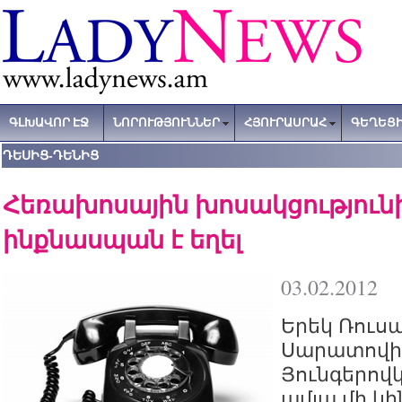
ԳԼԽԱՎՈՐ ԷՋ
ՆՈՐՈՒԹՅՈՒՆՆԵՐ
ՀՅՈՒՐԱՍՐԱՀ
ԳԵՂԵՑԻ
ԴԵՍԻՑ-ԴԵՆԻՑ
Հեռախոսային խոսակցությունի
ինքնասպան է եղել
03.02.2012
Երեկ Ռուս
Սարատովի
Յունգերովկ
ամյա մի կ