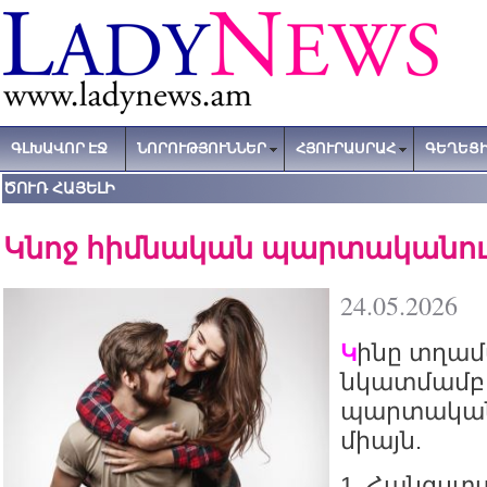
ԳԼԽԱՎՈՐ ԷՋ
ՆՈՐՈՒԹՅՈՒՆՆԵՐ
ՀՅՈՒՐԱՍՐԱՀ
ԳԵՂԵՑԻ
ԾՈՒՌ ՀԱՅԵԼԻ
Կնոջ հիմնական պարտականու
24.05.2026
ինը տղամ
Կ
նկատմամբ 
պարտականո
միայն.
1. Հանգստա