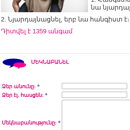
նա նյարդայ
2. Նյարդայնացնել, երբ նա հանգիստ է։
Դիտվել է 1359 անգամ
ՄԵԿՆԱԲԱՆԵԼ
Ձեր անունը:
*
Ձեր էլ. հասցեն:
*
Մեկնաբանությունը:
*