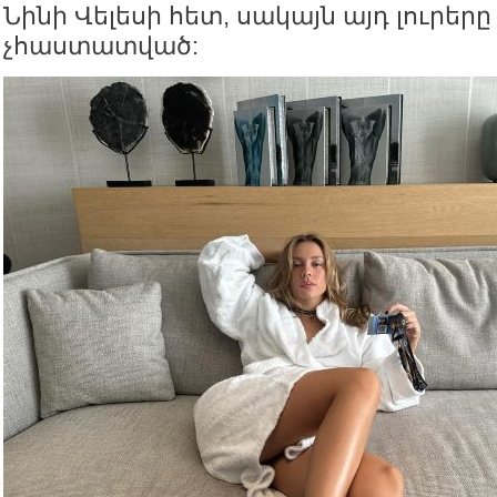
Նինի Վելեսի հետ, սակայն այդ լուրեր
չհաստատված: