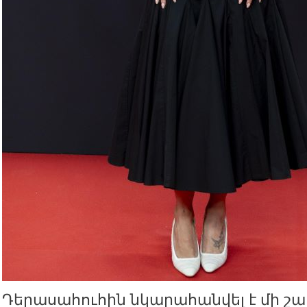
Դերասահուհին նկարահանվել է մի շար