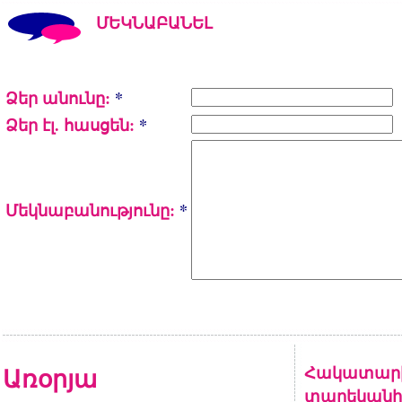
ՄԵԿՆԱԲԱՆԵԼ
Ձեր անունը:
*
Ձեր էլ. հասցեն:
*
Մեկնաբանությունը:
*
Առօրյա
Հակատարիք
տարեկանի