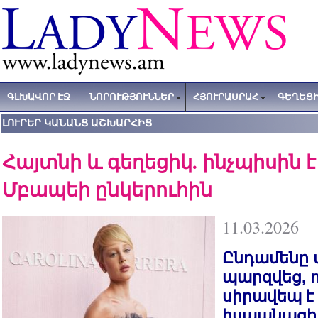
ԳԼԽԱՎՈՐ ԷՋ
ՆՈՐՈՒԹՅՈՒՆՆԵՐ
ՀՅՈՒՐԱՍՐԱՀ
ԳԵՂԵՑԻ
ԼՈՒՐԵՐ ԿԱՆԱՆՑ ԱՇԽԱՐՀԻՑ
Հայտնի և գեղեցիկ. ինչպիսին 
Մբապեի ընկերուհին
11.03.2026
Ընդամենը 
պարզվեց, 
սիրավեպ է 
իսպանացի