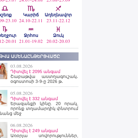
Կշեռք
Կարիճ
Աղեղնավոր
09-23.10
24.10-22.11
23.11-22.12
ծեղջուր
Ջրհոս
Ձուկ
12-20.01
21.01-19.02
20.02-20.03
ԹՎԱ ԱՄԵՆԱԸՆԹԵՐՑՎԱԾԸ
03.08.2026
Դիտվել է 2095 անգամ
Շաբաթվա աստղագուշակ․
օգոստոսի 3-9-ը 2026 թ․
05.08.2026
Դիտվել է 332 անգամ
Երազանքի կինը. 20 որակ,
որոնք տղամարդիկ փնտրում
նանց մեջ
06.08.2026
Դիտվել է 249 անգամ
Առօրյա սովորություններ,