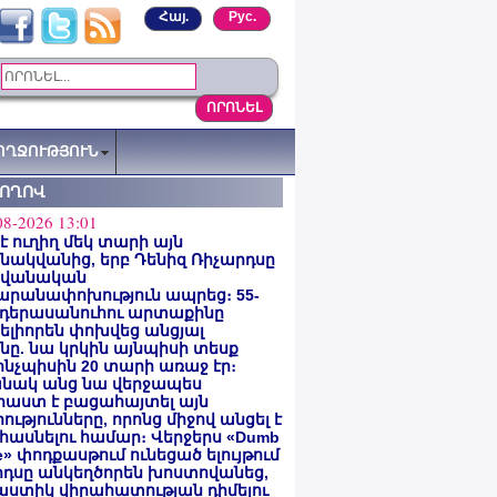
Հայ.
Рус.
ՈՂՋՈՒԹՅՈՒՆ
ՏՈՂՈՎ
08-2026 13:01
 է ուղիղ մեկ տարի այն
ակվանից, երբ Դենիզ Ռիչարդսը
վանական
արանափոխություն ապրեց։ 55-
 դերասանուհու արտաքինը
լիորեն փոխվեց անցյալ
ը. նա կրկին այնպիսի տեսք
 ինչպիսին 20 տարի առաջ էր։
նակ անց նա վերջապես
աստ է բացահայտել այն
ությունները, որոնց միջով անցել է
հասնելու համար։ Վերջերս «Dumb
e» փոդքասթում ունեցած ելույթում
րդսը անկեղծորեն խոստովանեց,
աստիկ վիրահատության դիմելու