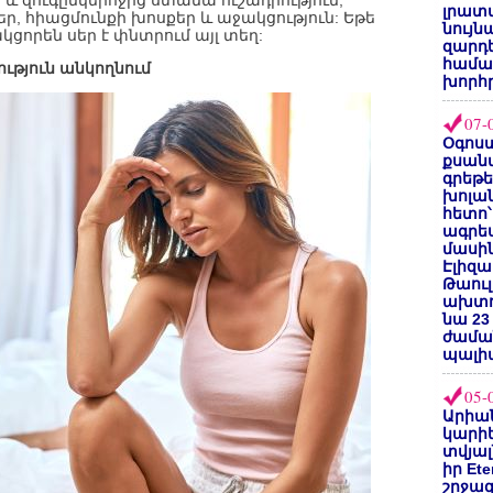
 և զուգընկերոջից ստանա ուշադրություն,
լրատվ
եր, հիացմունքի խոսքեր և աջակցություն: Եթե
նույն
կցորեն սեր է փնտրում այլ տեղ:
զարդե
համա
ւթյուն անկողնում
խորհ
07-
Օգոստ
քսանվ
գրեթ
խոլա
հետո՝
ագրե
մասին
Էլիզա
Թաուլ
ախտոր
նա 23
ժամա
պալի
05-
Արիա
կարիե
տվյալ
իր Et
շրջա