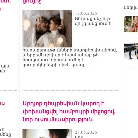
հետ,
ցուցիչ
ր
կեցվ
17.06.2026
Յուրաքանչյուր
զույգ անցնում է
հարաբերությունների տարբեր փուլերով,
և երբեմն դժվար է հասկանալ, թե
իրականում որքան ուժեղ է
զուգընկերների միջև կապը:
 այս
այն
իս
Արդյոք դեպրեսիան կարող է
փոխանցվել համբույրի միջոցով.
նոր ուսումնասիրություն
 է
27.05.2026
 մենք
Նոր