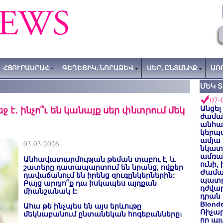
ՀՅՈՒՐԱՍՐԱՀ
ԳԵՂԵՑԻԿ, ՆՈՐԱՁԵՎ
ՍԵՐ, ԸՆՏԱՆԻՔ
ԱՌ
ՄԵԿ 
07-
եջ է․ ինչո՞ւ են կանայք սեր փնտրում մեկ
Անցել
ժաման
անհա
կերպ
ամյա
03.03.2026
նկատե
ամռան
Անհավատարմության թեման տաբու է, և
ունի,
շատերը դատապարտում են նրանց, ովքեր
Ժամա
դավաճանում են իրենց զուգընկերներին:
պատր
Բայց արդյո՞ք դա իսկապես այդքան
դժվար
միանշանակ է:
դրան 
Blond
Ահա թե ինչպես են այս երևութը
Ռիչա
մեկնաբանում ընտանեկան հոգեբանները։
որ պլ