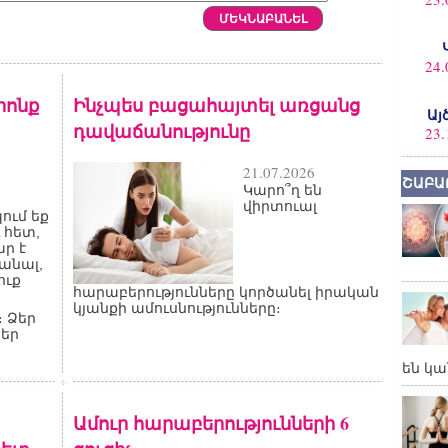
24.
րոնք
Ինչպես բացահայտել առցանց
Այ
դավաճանությունը
23.
21.07.2026
ՇԱԲԱ
Կարո՞ղ են
վիրտուալ
ում եք
 հետ,
ար է
կանալ,
ուք
հարաբերությունները կործանել իրական
կյանքի ամուսնությունները։
 Ձեր
Ձեր
են կա
Ամուր հարաբերությունների 6