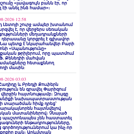
ոշումը «լավագույն բանն էր, որ
 էի անել ինձ համար»։
08-2026 12:58
 Լետոյի շուրջ ամպեր խտանում
արզվել է, որ վերջերս սեռական
ությունների մեղադրանքների
 դերասանը կորցրել է գլխավոր
 Նա պետք է նկարահանվեր Բարի
ոնի «Սպանությունը»
ական թրիլերում, որը պատմում
 Ֆ. Քենեդիի մահվան
ամանքները հետաքննող
ողի մասին
։
08-2026 03:03
Հադիդը և Բրեդլի Քուփերն
րություն են գրավել Փարիզում
 վերջին հայտնությամբ։ Զույգը
անիքի նախապատրաստության
րի տարածման հիմք դրեց՝
արակայնորեն հայտնվելով
նական մատանիներով։ Չնայած
ք պաշտոնապես չեն հաստատել
ագուների ենթադրությունները,
 գործողություւներում կա ինչ-որ
քրքիր բան։ Արևմտյան