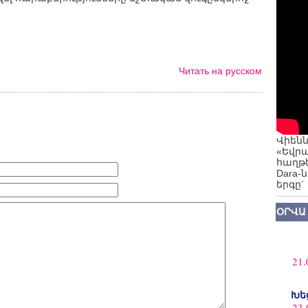
Читать на русском
Վիենն
«Եվրա
հաղթե
Dara-
երգը`
ՕՐՎԱ
21.
Խե
23.