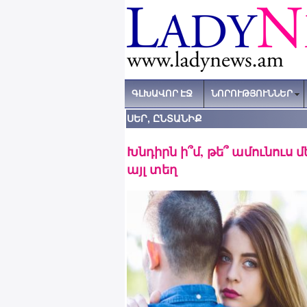
ԳԼԽԱՎՈՐ ԷՋ
ՆՈՐՈՒԹՅՈՒՆՆԵՐ
ՍԵՐ, ԸՆՏԱՆԻՔ
Խնդիրն ի՞մ, թե՞ ամունուս մ
այլ տեղ