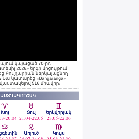
այում կայացած 70-րդ
տեսիլ 2026» երգի մրցույթում
ց Բուլղարիան ներկայացնող
ն։ Նա կատարեց «Bangaranga»
 վաստակելով 516 միավոր։
 ԱՍՏՂԱԳՈՒՇԱԿ
Խոյ
Ցուլ
Երկվորյակ
03-20.04
21.04-22.05
23.05-22.06
ցգետին
Առյուծ
Կույս
06-23.07
24.07-24.08
25.08-23.09