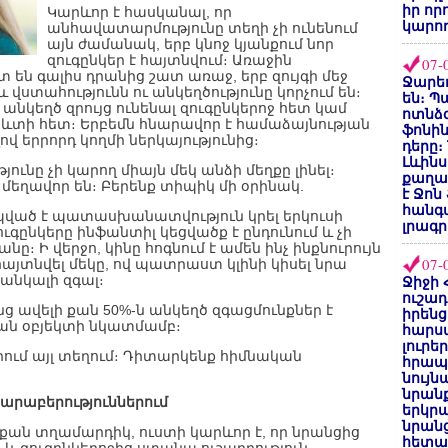
իր որ
Կարևոր է հասկանալ, որ
կարող
անհավատարմությունը տեղի չի ունենում
այն ժամանակ, երբ կնոջ կյանքում նոր
զուգընկեր է հայտնվում։ Առաջին
07-
են գալիս դրանից շատ առաջ, երբ զույգի մեջ
Ջարեդ
 վստահությունն ու անկեղծությունը կորչում են։
են։ Պ
է անկեղծ զրույց ունենալ զուգընկերոջ հետ կամ
ոտնձգ
տի հետ։ Երբեմն հնարավոր է համաձայնության
ֆոնին
վ երրորդ կողմի ներկայությունից։
դերը։
Լևինս
ւնը չի կարող միայն մեկ անձի մեղքը լինել։
քաղաք
լ մեղավոր են։ Բերենք տիպիկ մի օրինակ.
է Ջոն
հանգ
պված է պատասխանատվություն կրել երկուսի
լրագր
ուգընկերը ինֆանտիլ կեցվածք է ընդունում և չի
։ Ի վերջո, կինը հոգնում է ամեն ինչ ինքնուրույն
07-
հայտնվել մեկը, ով պատրաստ կլինի կիսել նրա
ցանկալի զգալ։
Ջիջի 
ուշադ
ց ավելի քան 50%-ն անկեղծ զգացմունքներ է
իրենց
ան օբյեկտի նկատմամբ։
հարս
լուրե
տրում այլ տեղում։ Դիտարկենք հիմնական
հրապ
նույ
նրան
հարաբերություններում
երկրպ
նրանց
 քան տղամարդիկ, ուստի կարևոր է, որ նրանցից
հետա