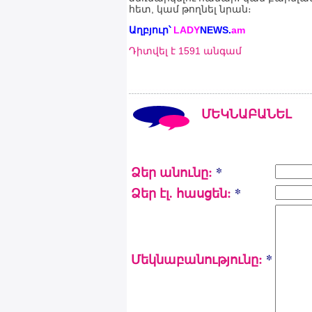
հետ, կամ թողնել նրան։
Աղբյուր՝
LADY
NEWS
.
am
Դիտվել է 1591 անգամ
ՄԵԿՆԱԲԱՆԵԼ
Ձեր անունը:
*
Ձեր էլ. հասցեն:
*
Մեկնաբանությունը:
*