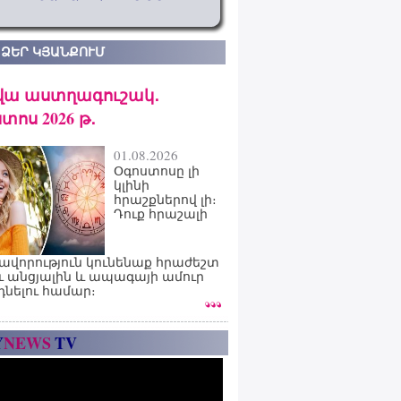
 ՁԵՐ ԿՅԱՆՔՈՒՄ
վա աստղագուշակ․
տոս 2026 թ․
01.08.2026
Օգոստոսը լի
կլինի
հրաշքներով լի։
Դուք հրաշալի
ավորություն կունենաք հրաժեշտ
ւ անցյալին և ապագայի ամուր
դնելու համար։
Y
NEWS
TV