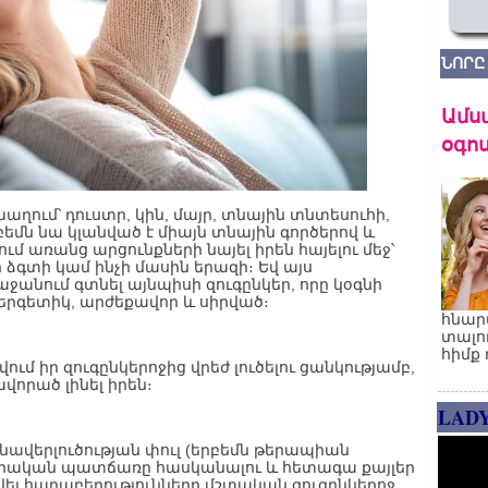
ՆՈՐԸ
Ամս
օգոս
աղում՝ դուստր, կին, մայր, տնային տնտեսուհի,
բեմն նա կլանված է միայն տնային գործերով և
ւմ առանց արցունքների նայել իրեն հայելու մեջ՝
 ձգտի կամ ինչի մասին երազի։ Եվ այս
աջանում գտնել այնպիսի զուգընկեր, որը կօգնի
էներգետիկ, արժեքավոր և սիրված։
հնար
տալո
հիմք 
ում իր զուգընկերոջից վրեժ լուծելու ցանկությամբ,
որած լինել իրեն։
LAD
քնավերլուծության փուլ (երբեմն թերապիան
իրական պատճառը հասկանալու և հետագա քայլեր
վել հարաբերությունները մշտական զուգընկերոջ