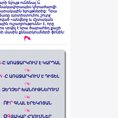
րի ելույթ ունենալ և
նակավորապես կհրաժարվի
րակային ելույթներից: Դրա
առը արտիստուհու շուրջ
ծված «անվերջ և մշտական
յին ուշադրությունն» է, որը
րս սրվել է նրա ծայրահեղ քաշի
ի մասին քննարկումների ֆոնին:
N
-Ը ԱՌԱՋԱՐԿՈՒՄ Է ԿԱՐԴԱԼ
N
-Ը ԱՌԱՋԱՐԿՈՒՄ Է ԴԻՏԵԼ
%
ԶԵՂՉԵՐ ԽԱՆՈՒԹՆԵՐՈՒՄ
ՈՒ
Ր
ԳՆԱԼ ԵՐԵԿՈՅԱՆ
Օ
Գ
ՏԱԿԱՐ ՀՂՈՒՄՆԵՐ