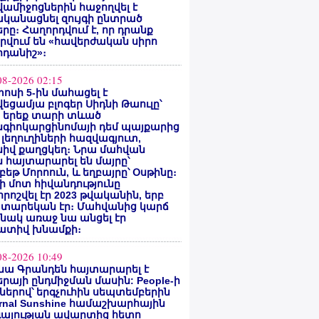
ամիջոցներին հաջողվել է
ականացնել զույգի ընտրած
րը։ Հաղորդվում է, որ դրանք
րվում են «հավերժական սիրո
րդանիշ»։
08-2026 02:15
ոսի 5-ին մահացել է
եցամյա բլոգեր Սիդնի Թաուլը՝
ե երեք տարի տևած
նգիոկարցինոմայի դեմ պայքարից
 լեղուղիների հազվագյուտ,
սիվ քաղցկեղ։ Նրա մահվան
 հայտարարել են մայրը՝
բեթ Մորոուն, և եղբայրը՝ Օսթինը։
ի մոտ հիվանդությունը
ոշվել էր 2023 թվականին, երբ
 տարեկան էր։ Մահվանից կարճ
նակ առաջ նա անցել էր
ատիվ խնամքի։
08-2026 10:49
նա Գրանդեն հայտարարել է
րայի ընդմիջման մասին: People-ի
ներով՝ երգչուհին սեպտեմբերին
ernal Sunshine համաշխարհային
գայության ավարտից հետո